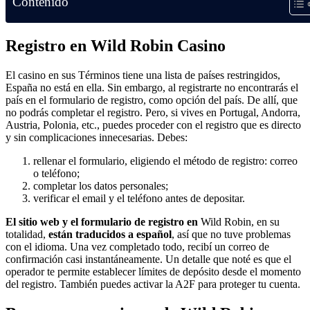
Contenido
Registro en Wild Robin Casino
El casino en sus Términos tiene una lista de países restringidos,
España no está en ella. Sin embargo, al registrarte no encontrarás el
país en el formulario de registro, como opción del país. De allí, que
no podrás completar el registro. Pero, si vives en Portugal, Andorra,
Austria, Polonia, etc., puedes proceder con el registro que es directo
y sin complicaciones innecesarias. Debes:
rellenar el formulario, eligiendo el método de registro: correo
o teléfono;
completar los datos personales;
verificar el email y el teléfono antes de depositar.
El sitio web y el formulario de registro en
Wild Robin, en su
totalidad,
están traducidos a español
, así que no tuve problemas
con el idioma. Una vez completado todo, recibí un correo de
confirmación casi instantáneamente. Un detalle que noté es que el
operador te permite establecer límites de depósito desde el momento
del registro. También puedes activar la A2F para proteger tu cuenta.