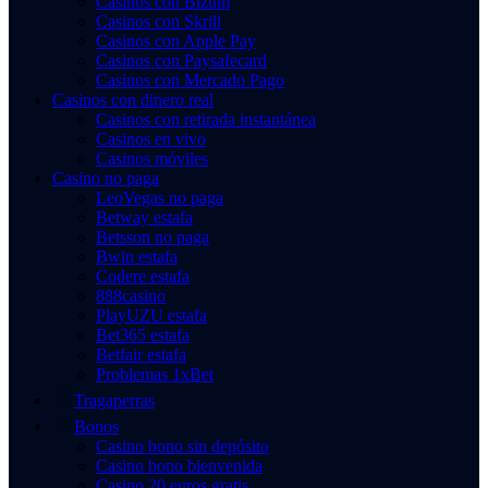
Casinos con Bizum
Casinos con Skrill
Casinos con Apple Pay
Casinos con Paysafecard
Casinos con Mercado Pago
Casinos con dinero real
Casinos con retirada instantánea
Casinos en vivo
Casinos móviles
Casino no paga
LeoVegas no paga
Betway estafa
Betsson no paga
Bwin estafa
Codere estafa
888casino
PlayUZU estafa
Bet365 estafa
Betfair estafa
Problemas 1xBet
Tragaperras
Bonos
Casino bono sin depósito
Casino bono bienvenida
Casino 20 euros gratis