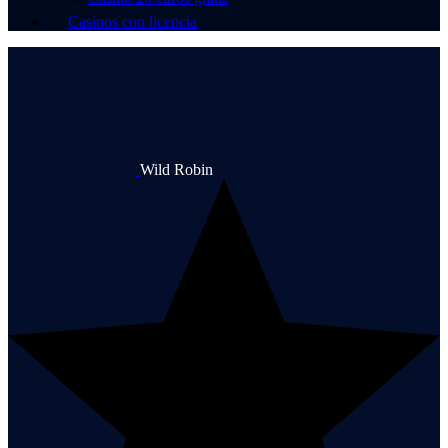
Casinos con licencia
Wild Robin