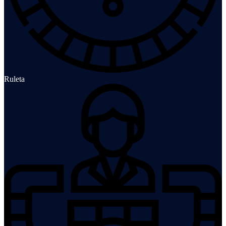
Ruleta