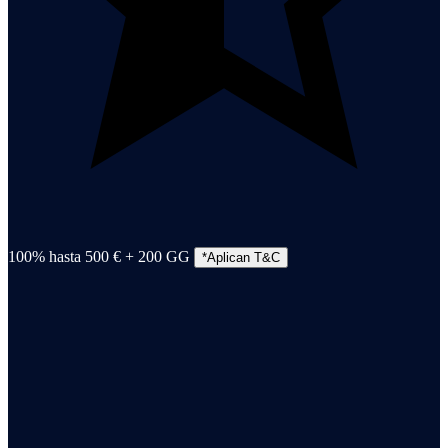
100% hasta 500 € + 200 GG
*Aplican T&C