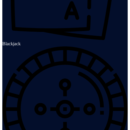
Blackjack