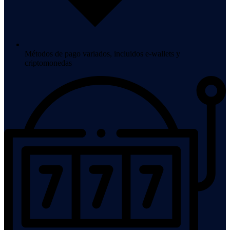
Métodos de pago variados, incluidos e-wallets y
criptomonedas