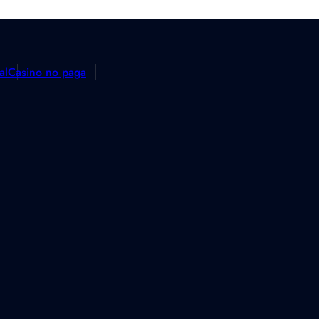
al
Casino no paga