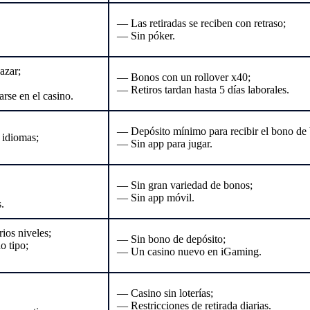
— Las retiradas se reciben con retraso;
— Sin póker.
azar;
— Bonos con un rollover х40;
— Retiros tardan hasta 5 días laborales.
rse en el casino.
— Depósito mínimo para recibir el bono de 
 idiomas;
— Sin app para jugar.
— Sin gran variedad de bonos;
— Sin app móvil.
.
ios niveles;
— Sin bono de depósito;
o tipo;
— Un casino nuevo en iGaming.
— Casino sin loterías;
— Restricciones de retirada diarias.