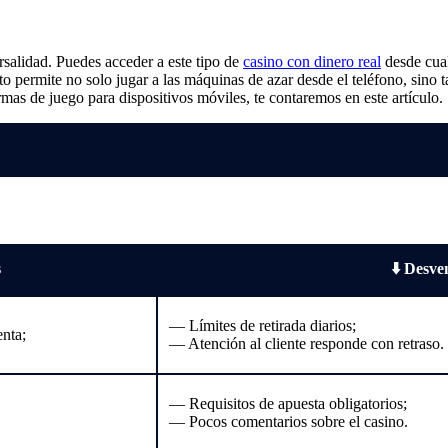
rsalidad. Puedes acceder a este tipo de
casino con dinero real
desde cual
to permite no solo jugar a las máquinas de azar desde el teléfono, sino t
mas de juego para dispositivos móviles, te contaremos en este artículo.
s
⬇️ Desve
— Límites de retirada diarios;
nta;
— Atención al cliente responde con retraso.
— Requisitos de apuesta obligatorios;
— Pocos comentarios sobre el casino.