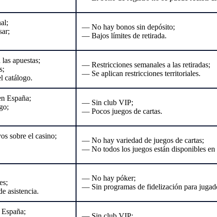
al;
— No hay bonos sin depósito;
sar;
— Bajos límites de retirada.
las apuestas;
— Restricciones semanales a las retiradas;
s;
— Se aplican restricciones territoriales.
l catálogo.
en España;
— Sin club VIP;
go;
— Pocos juegos de cartas.
s sobre el casino;
— No hay variedad de juegos de cartas;
— No todos los juegos están disponibles e
;
— No hay póker;
es;
— Sin programas de fidelización para jugad
e asistencia.
 España;
— Sin club VIP;