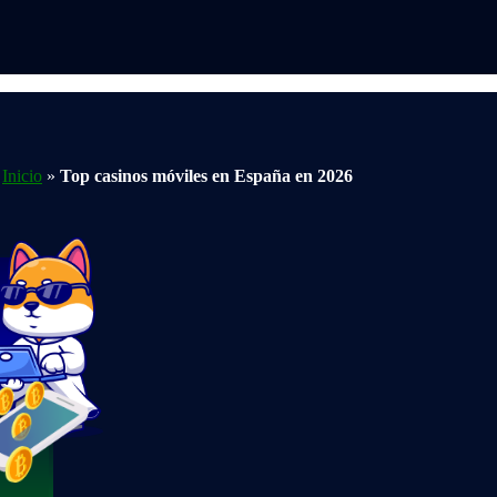
Inicio
»
Top casinos móviles en España en 2026