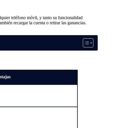
quier teléfono móvil, y tanto su funcionalidad
ambién recargar la cuenta o retirar las ganancias.
ntajas