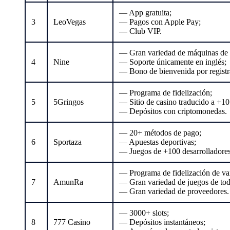
— App gratuita;
3
LeoVegas
— Pagos con Apple Pay;
— Club VIP.
— Gran variedad de máquinas de 
4
Nine
— Soporte únicamente en inglés;
— Bono de bienvenida por registra
— Programa de fidelización;
5
5Gringos
— Sitio de casino traducido a +10
— Depósitos con criptomonedas.
— 20+ métodos de pago;
6
Sportaza
— Apuestas deportivas;
— Juegos de +100 desarrolladores
— Programa de fidelización de var
7
AmunRa
— Gran variedad de juegos de tod
— Gran variedad de proveedores.
— 3000+ slots;
8
777 Casino
— Depósitos instantáneos;