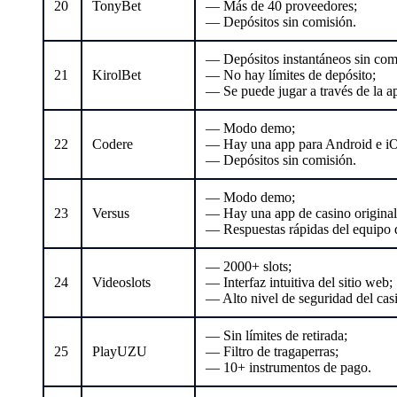
20
TonyBet
— Más de 40 proveedores;
— Depósitos sin comisión.
— Depósitos instantáneos sin com
21
KirolBet
— No hay límites de depósito;
— Se puede jugar a través de la a
— Modo demo;
22
Codere
— Hay una app para Android e i
— Depósitos sin comisión.
— Modo demo;
23
Versus
— Hay una app de casino original
— Respuestas rápidas del equipo 
— 2000+ slots;
24
Videoslots
— Interfaz intuitiva del sitio web;
— Alto nivel de seguridad del cas
— Sin límites de retirada;
25
PlayUZU
— Filtro de tragaperras;
— 10+ instrumentos de pago.