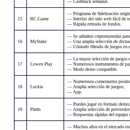
— Cashback semanal.
— Programa de fidelización origin
15
BC.Game
— Interfaz del sitio web fácil de u
— Rápida retirada de fondos.
— Se admiten criptomonedas para 
16
MyStake
— Una amplia selección de divisa
— Cómodo filtrado de juegos en e
— La mayor selección de juegos 
17
Lowen Play
— Numerosos instrumentos de pa
— Modo demo compatible.
— Numerosos comentarios positivo
18
Luckia
— Amplia selección de juegos;
— App.
— Puedes jugar en formato demo
19
Platin
— Amplia selección de proveedor
— Respuestas rápidas del equipo d
— Muchos años en el mercado en