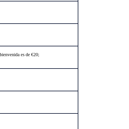
bienvenida es de €20;